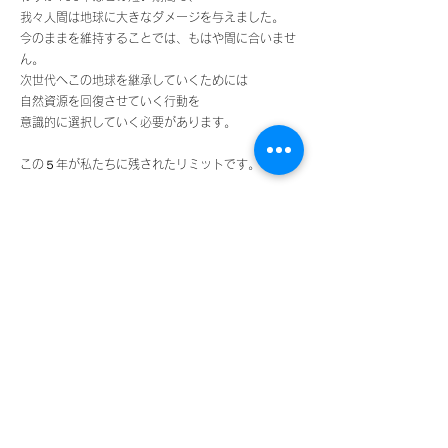
我々人間は地球に大きなダメージを与えました。
今のままを維持することでは、もはや間に合いませ
ん。
次世代へこの地球を継承していくためには
自然資源を回復させていく行動を
意識的に選択していく必要があります。
この５年が私たちに残されたリミットです。
何を選び、どう生きるか。
「選択」は未来を変える魔法。
共にアクションしましょう。
​
一般社団法人 SEEDS OF LIFE institute
​FOUNDER ジョンムーア
2025年4月11日にジョンムーアは逝去いたしまし
た。
これまで、温かいご支援をいただきありがとうござ
いました。
​シーズオブライフは引き続き、活動を続けてまいり